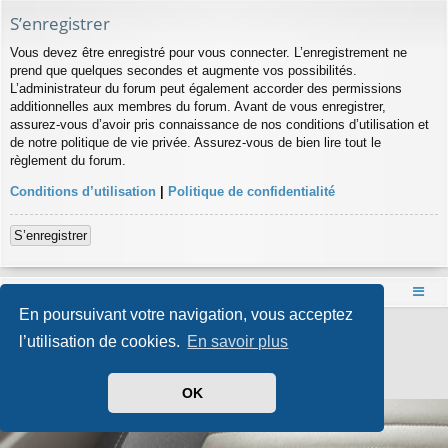
S’enregistrer
Vous devez être enregistré pour vous connecter. L’enregistrement ne
prend que quelques secondes et augmente vos possibilités.
L’administrateur du forum peut également accorder des permissions
additionnelles aux membres du forum. Avant de vous enregistrer,
assurez-vous d’avoir pris connaissance de nos conditions d’utilisation et
de notre politique de vie privée. Assurez-vous de bien lire tout le
règlement du forum.
Conditions d’utilisation
|
Politique de confidentialité
S’enregistrer
Accueil
Index du forum
En poursuivant votre navigation, vous acceptez
Développé par
phpBB
® Forum Software © phpBB Limited
l’utilisation de cookies.
En savoir plus
Style par
Arty
- phpBB 3.3 par MrGaby
Traduit par
phpBB-fr.com
Confidentialité
|
Conditions
OK