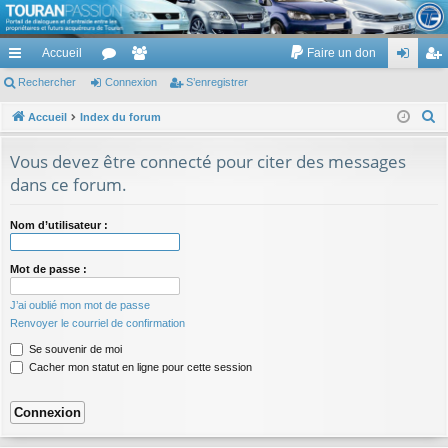
TouranPassion
Accueil
Faire un don
Le forum des propriétaires ou futurs acquéreurs du Volkswagen Touran
cc
Rechercher
or
Connexion
e
S’enregistrer
on
’e
ès
u
m
ne
nr
R
Accueil
Index du forum
e
ra
m
br
xi
eg
Vous devez être connecté pour citer des messages
c
pi
s
es
on
ist
dans ce forum.
h
de
re
e
Nom d’utilisateur :
r
r
c
Mot de passe :
h
e
J’ai oublié mon mot de passe
r
Renvoyer le courriel de confirmation
Se souvenir de moi
Cacher mon statut en ligne pour cette session