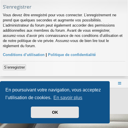
S’enregistrer
Vous devez être enregistré pour vous connecter. L’enregistrement ne
prend que quelques secondes et augmente vos possibilités.
L’administrateur du forum peut également accorder des permissions
additionnelles aux membres du forum. Avant de vous enregistrer,
assurez-vous d’avoir pris connaissance de nos conditions d’utilisation et
de notre politique de vie privée. Assurez-vous de bien lire tout le
règlement du forum.
Conditions d’utilisation
|
Politique de confidentialité
S’enregistrer
Accueil
Index du forum
En poursuivant votre navigation, vous acceptez
Développé par
phpBB
® Forum Software © phpBB Limited
l’utilisation de cookies.
En savoir plus
Style par
Arty
- phpBB 3.3 par MrGaby
Traduit par
phpBB-fr.com
Confidentialité
|
Conditions
OK