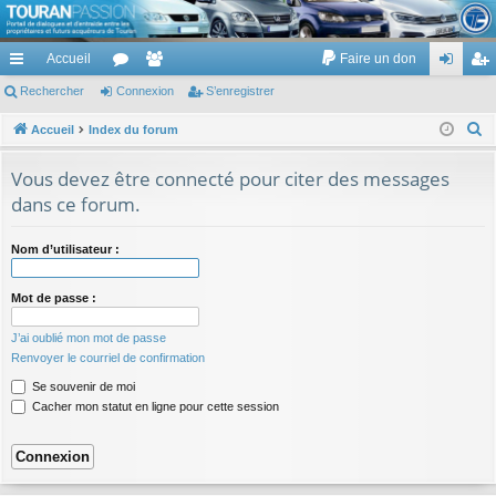
TouranPassion
Accueil
Faire un don
Le forum des propriétaires ou futurs acquéreurs du Volkswagen Touran
cc
Rechercher
or
Connexion
e
S’enregistrer
on
’e
ès
u
m
ne
nr
R
Accueil
Index du forum
e
ra
m
br
xi
eg
Vous devez être connecté pour citer des messages
c
pi
s
es
on
ist
dans ce forum.
h
de
re
e
Nom d’utilisateur :
r
r
c
Mot de passe :
h
e
J’ai oublié mon mot de passe
r
Renvoyer le courriel de confirmation
Se souvenir de moi
Cacher mon statut en ligne pour cette session