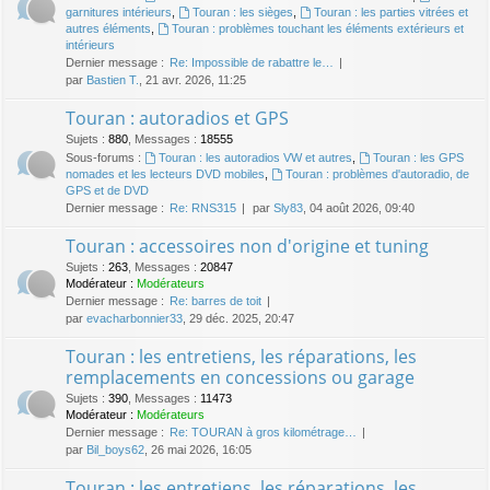
garnitures intérieurs
,
Touran : les sièges
,
Touran : les parties vitrées et
autres éléments
,
Touran : problèmes touchant les éléments extérieurs et
intérieurs
Dernier message :
Re: Impossible de rabattre le…
par
Bastien T.
, 21 avr. 2026, 11:25
Touran : autoradios et GPS
Sujets
:
880
,
Messages
:
18555
Sous-forums :
Touran : les autoradios VW et autres
,
Touran : les GPS
nomades et les lecteurs DVD mobiles
,
Touran : problèmes d'autoradio, de
GPS et de DVD
Dernier message :
Re: RNS315
par
Sly83
, 04 août 2026, 09:40
Touran : accessoires non d'origine et tuning
Sujets
:
263
,
Messages
:
20847
Modérateur :
Modérateurs
Dernier message :
Re: barres de toit
par
evacharbonnier33
, 29 déc. 2025, 20:47
Touran : les entretiens, les réparations, les
remplacements en concessions ou garage
Sujets
:
390
,
Messages
:
11473
Modérateur :
Modérateurs
Dernier message :
Re: TOURAN à gros kilométrage…
par
Bil_boys62
, 26 mai 2026, 16:05
Touran : les entretiens, les réparations, les