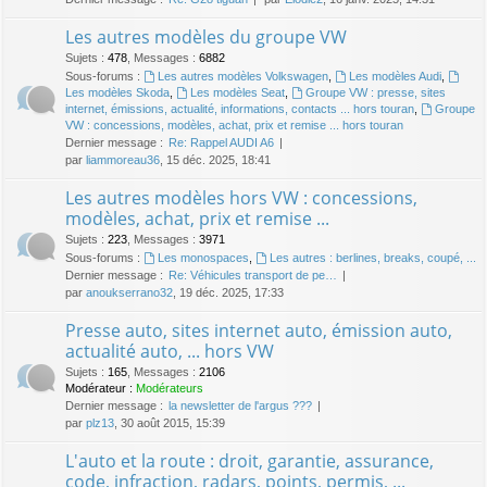
Les autres modèles du groupe VW
Sujets
:
478
,
Messages
:
6882
Sous-forums :
Les autres modèles Volkswagen
,
Les modèles Audi
,
Les modèles Skoda
,
Les modèles Seat
,
Groupe VW : presse, sites
internet, émissions, actualité, informations, contacts ... hors touran
,
Groupe
VW : concessions, modèles, achat, prix et remise ... hors touran
Dernier message :
Re: Rappel AUDI A6
par
liammoreau36
, 15 déc. 2025, 18:41
Les autres modèles hors VW : concessions,
modèles, achat, prix et remise ...
Sujets
:
223
,
Messages
:
3971
Sous-forums :
Les monospaces
,
Les autres : berlines, breaks, coupé, ...
Dernier message :
Re: Véhicules transport de pe…
par
anoukserrano32
, 19 déc. 2025, 17:33
Presse auto, sites internet auto, émission auto,
actualité auto, ... hors VW
Sujets
:
165
,
Messages
:
2106
Modérateur :
Modérateurs
Dernier message :
la newsletter de l'argus ???
par
plz13
, 30 août 2015, 15:39
L'auto et la route : droit, garantie, assurance,
code, infraction, radars, points, permis, ...