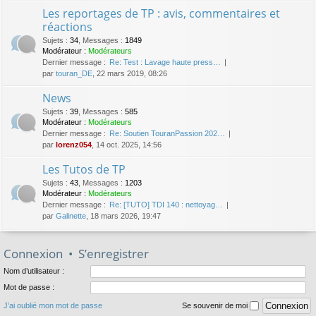
Les reportages de TP : avis, commentaires et
réactions
Sujets
:
34
,
Messages
:
1849
Modérateur :
Modérateurs
Dernier message :
Re: Test : Lavage haute press…
par
touran_DE
, 22 mars 2019, 08:26
News
Sujets
:
39
,
Messages
:
585
Modérateur :
Modérateurs
Dernier message :
Re: Soutien TouranPassion 202…
par
lorenz054
, 14 oct. 2025, 14:56
Les Tutos de TP
Sujets
:
43
,
Messages
:
1203
Modérateur :
Modérateurs
Dernier message :
Re: [TUTO] TDI 140 : nettoyag…
par
Galinette
, 18 mars 2026, 19:47
Connexion
•
S’enregistrer
Nom d’utilisateur :
Mot de passe :
J’ai oublié mon mot de passe
Se souvenir de moi