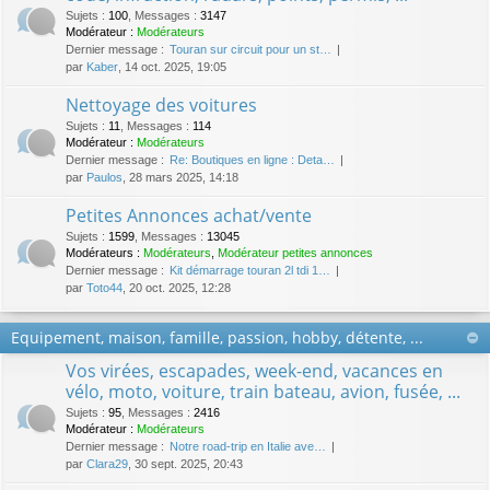
Sujets
:
100
,
Messages
:
3147
Modérateur :
Modérateurs
Dernier message :
Touran sur circuit pour un st…
par
Kaber
, 14 oct. 2025, 19:05
Nettoyage des voitures
Sujets
:
11
,
Messages
:
114
Modérateur :
Modérateurs
Dernier message :
Re: Boutiques en ligne : Deta…
par
Paulos
, 28 mars 2025, 14:18
Petites Annonces achat/vente
Sujets
:
1599
,
Messages
:
13045
Modérateurs :
Modérateurs
,
Modérateur petites annonces
Dernier message :
Kit démarrage touran 2l tdi 1…
par
Toto44
, 20 oct. 2025, 12:28
Equipement, maison, famille, passion, hobby, détente, ...
Vos virées, escapades, week-end, vacances en
vélo, moto, voiture, train bateau, avion, fusée, ...
Sujets
:
95
,
Messages
:
2416
Modérateur :
Modérateurs
Dernier message :
Notre road-trip en Italie ave…
par
Clara29
, 30 sept. 2025, 20:43