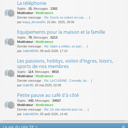
La téléphonie
Sujets
:
15
,
Messages
:
2302
Modérateur :
Modérateurs
Dernier message :
Re: Ouvrir sa voiture en cas …
par
inaya_ferrand34
, 15 déc. 2025, 18:06
Equipements pour la maison et la famille
Sujets
:
78
,
Messages
:
5213
Modérateur :
Modérateurs
Dernier message :
Re: Salon a refaire, on part …
par
JulienM294
, 08 août 2026, 17:10
Les passions, hobbys, violon d'Ingres, loisirs,
sports de nos membres
Sujets
:
114
,
Messages
:
8815
Modérateur :
Modérateurs
Dernier message :
Re: LA CUISINE : Conseils, bo…
par
Gabr95
, 20 mai 2025, 02:08
Petite pause au café d'à côté
Sujets
:
430
,
Messages
:
34507
Modérateur :
Modérateurs
Dernier message :
Re: Un site internet pour un …
par
JulienM294
, 05 août 2026, 14:46
La vie du site TP :)