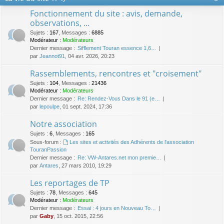
Fonctionnement du site : avis, demande,
observations, ...
Sujets
:
167
,
Messages
:
6885
Modérateur :
Modérateurs
Dernier message :
Sifflement Touran essence 1,6…
par
Jeannot91
, 04 avr. 2026, 20:23
Rassemblements, rencontres et "croisement"
Sujets
:
104
,
Messages
:
21436
Modérateur :
Modérateurs
Dernier message :
Re: Rendez-Vous Dans le 91 (e…
par
lepoulpe
, 01 sept. 2024, 17:36
Notre association
Sujets
:
6
,
Messages
:
165
Sous-forum :
Les sites et activités des Adhérents de l'association
TouranPassion
Dernier message :
Re: VW-Antares.net mon premie…
par
Antares
, 27 mars 2010, 19:29
Les reportages de TP
Sujets
:
78
,
Messages
:
645
Modérateur :
Modérateurs
Dernier message :
Essai : 4 jours en Nouveau To…
par
Gaby
, 15 oct. 2015, 22:56