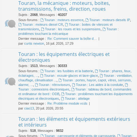
Touran, la mécanique : moteurs, boites,
transmissions, freins, direction, roues
Sujets
:
2068
,
Messages
:
40207
Sous-forums :
Touran : moteurs essence
,
Touran : moteurs diesels IP
,
Touran : moteurs diesel CR
,
Touran : boites de vitesses et
transmissions
,
Touran : les roues et les suspensions
,
Touran :
problèmes touchant la mécanique
Dernier message :
Re: Comment sauver la boîte d…
par
curtis newton
, 16 juil. 2026, 17:29
Touran : les équipements électriques et
électroniques
Sujets
:
1513
,
Messages
:
30333
Sous-forums :
Touran : les fusibles et la batterie
,
Touran : phares, feux,
éclairages, ...
,
Touran : essuie-glaces et lave-glace
,
Touran : ventilation,
chauffage, climatisation ...
,
Touran : portes, hayon, capot, vitres, serrures,
alarme, ...
,
Touran : rétroviseurs
,
Touran : Les aides à la conduite
,
Touran : connexions électroniques
,
Touran : tableau de bord, commandes
et ordinateur de bord : ODB
,
Touran : problèmes touchant les équipements
électriques et électroniques
,
Touran : attelage
Dernier message :
Re: Problème module vcds
par
ciao13
, 20 juil. 2026, 20:55
Touran : les éléments et équipements extérieurs
et intérieurs
Sujets
:
518
,
Messages
:
9832
Sous-forums :
Touran : carrosserie et éléments de carrosserie
,
Touran :