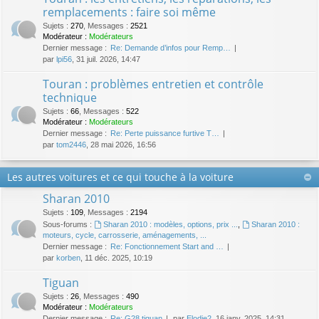
remplacements : faire soi même
Sujets
:
270
,
Messages
:
2521
Modérateur :
Modérateurs
Dernier message :
Re: Demande d’infos pour Remp…
par
lpi56
, 31 juil. 2026, 14:47
Touran : problèmes entretien et contrôle
technique
Sujets
:
66
,
Messages
:
522
Modérateur :
Modérateurs
Dernier message :
Re: Perte puissance furtive T…
par
tom2446
, 28 mai 2026, 16:56
Les autres voitures et ce qui touche à la voiture
Sharan 2010
Sujets
:
109
,
Messages
:
2194
Sous-forums :
Sharan 2010 : modèles, options, prix ...
,
Sharan 2010 :
moteurs, cycle, carrosserie, aménagements, ...
Dernier message :
Re: Fonctionnement Start and …
par
korben
, 11 déc. 2025, 10:19
Tiguan
Sujets
:
26
,
Messages
:
490
Modérateur :
Modérateurs
Dernier message :
Re: G28 tiguan
par
Elodie2
, 16 janv. 2025, 14:31