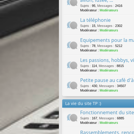
Sujets
:
95
,
Messages
:
2416
Modérateur :
Modérateurs
La téléphonie
Sujets
:
15
,
Messages
:
2302
Modérateur :
Modérateurs
Equipements pour la mai
Sujets
:
78
,
Messages
:
5212
Modérateur :
Modérateurs
Les passions, hobbys, v
Sujets
:
114
,
Messages
:
8815
Modérateur :
Modérateurs
Petite pause au café d'à
Sujets
:
430
,
Messages
:
34507
Modérateur :
Modérateurs
La vie du site TP :)
Fonctionnement du site 
Sujets
:
167
,
Messages
:
6885
Modérateur :
Modérateurs
Rassemblements, rencon