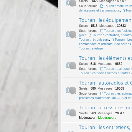
Sujets
:
2068
,
Messages
:
40207
Sous-forums :
Touran : moteurs 
de vitesses et transmissions
,
Tour
Touran : les équipement
Sujets
:
1513
,
Messages
:
30333
Sous-forums :
Touran : les fusibles
glace
,
Touran : ventilation, chauffag
Touran : rétroviseurs
,
Touran : Les
commandes et ordinateur de bord :
Touran : attelage
Touran : les éléments e
Sujets
:
518
,
Messages
:
9832
Sous-forums :
Touran : carrosseri
Touran : les parties vitrées et autres
Touran : autoradios et
Sujets
:
880
,
Messages
:
18555
Sous-forums :
Touran : les autora
problèmes d'autoradio, de GPS et d
Touran : accessoires no
Sujets
:
263
,
Messages
:
20847
Modérateur :
Modérateurs
Touran : les entretiens