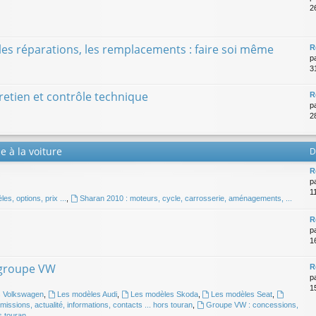
2
 les réparations, les remplacements : faire soi même
R
p
31
etien et contrôle technique
R
p
2
e à la voiture
D
R
p
1
s, options, prix ...
,
Sharan 2010 : moteurs, cycle, carrosserie, aménagements, ...
R
p
1
 groupe VW
R
p
1
s Volkswagen
,
Les modèles Audi
,
Les modèles Skoda
,
Les modèles Seat
,
issions, actualité, informations, contacts ... hors touran
,
Groupe VW : concessions,
s touran