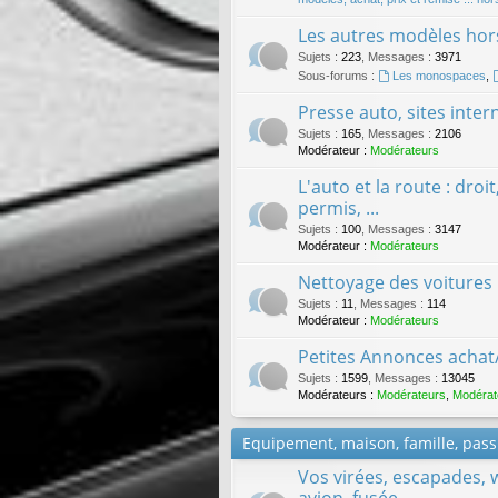
Les autres modèles hors
Sujets
:
223
,
Messages
:
3971
Sous-forums :
Les monospaces
,
Presse auto, sites inter
Sujets
:
165
,
Messages
:
2106
Modérateur :
Modérateurs
L'auto et la route : droi
permis, ...
Sujets
:
100
,
Messages
:
3147
Modérateur :
Modérateurs
Nettoyage des voitures
Sujets
:
11
,
Messages
:
114
Modérateur :
Modérateurs
Petites Annonces achat
Sujets
:
1599
,
Messages
:
13045
Modérateurs :
Modérateurs
,
Modérat
Equipement, maison, famille, passi
Vos virées, escapades, 
avion, fusée, ...