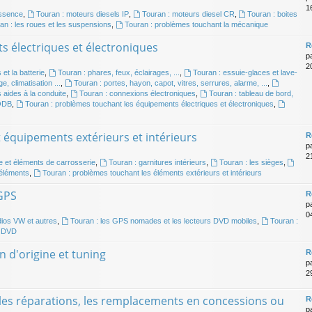
16
essence
,
Touran : moteurs diesels IP
,
Touran : moteurs diesel CR
,
Touran : boites
an : les roues et les suspensions
,
Touran : problèmes touchant la mécanique
s électriques et électroniques
R
p
20
 et la batterie
,
Touran : phares, feux, éclairages, ...
,
Touran : essuie-glaces et lave-
e, climatisation ...
,
Touran : portes, hayon, capot, vitres, serrures, alarme, ...
,
 aides à la conduite
,
Touran : connexions électroniques
,
Touran : tableau de bord,
 ODB
,
Touran : problèmes touchant les équipements électriques et électroniques
,
t équipements extérieurs et intérieurs
R
p
2
e et éléments de carrosserie
,
Touran : garnitures intérieurs
,
Touran : les sièges
,
 éléments
,
Touran : problèmes touchant les éléments extérieurs et intérieurs
 GPS
R
p
0
dios VW et autres
,
Touran : les GPS nomades et les lecteurs DVD mobiles
,
Touran :
e DVD
n d'origine et tuning
R
p
2
, les réparations, les remplacements en concessions ou
R
p