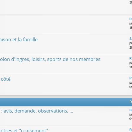
3
R
p
1
son et la famille
S
p
29
iolon d'Ingres, loisirs, sports de nos membres
R
p
2
 côté
R
p
0
D
: avis, demande, observations, ...
S
p
0
tres et "croisement"
R