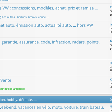
 VW : concessions, modèles, achat, prix et remise ...
R
p
1
Les autres : berlines, breaks, coupé, ...
net auto, émission auto, actualité auto, ... hors VW
l
p
3
t, garantie, assurance, code, infraction, radars, points,
T
p
1
R
p
2
/vente
K
p
2
eur petites annonces
on, hobby, détente, ...
D
week-end, vacances en vélo, moto, voiture, train bateau,
N
p