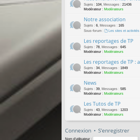
Sujets
:
104
,
Messages
:
21436
Modérateur :
Modérateurs
Notre association
Sujets
:
6
,
Messages
:
165
Sous-forum :
Les sites et activit
Les reportages de TP
Sujets
:
78
,
Messages
:
645
Modérateur :
Modérateurs
Les reportages de TP : 
Sujets
:
34
,
Messages
:
1849
Modérateur :
Modérateurs
News
Sujets
:
39
,
Messages
:
585
Modérateur :
Modérateurs
Les Tutos de TP
Sujets
:
43
,
Messages
:
1203
Modérateur :
Modérateurs
Connexion
•
S’enregistrer
Nom d’utilisateur :