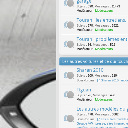
garage
Sujets
:
390
,
Messages
:
11473
Modérateur :
Modérateurs
Touran : les entretiens,
Sujets
:
270
,
Messages
:
2521
Modérateur :
Modérateurs
Touran : problèmes entr
Sujets
:
66
,
Messages
:
522
Modérateur :
Modérateurs
Les autres voitures et ce qui touch
Sharan 2010
Sujets
:
109
,
Messages
:
2194
Sous-forums :
Sharan 2010 : modèle
Tiguan
Sujets
:
26
,
Messages
:
490
Modérateur :
Modérateurs
Les autres modèles du
Sujets
:
478
,
Messages
:
6882
Sous-forums :
Les autres modèle
Groupe VW : presse, sites internet, ém
modèles, achat, prix et remise ... hor