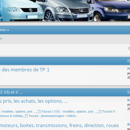
u Volkswagen Touran
res
er
D
s des membres de TP :)
P
p
25
V3) et II ...
D
prix, les achats, les options, ...
R
p
29
: modèles, options, prix ...
,
Touran I (V3) : modèles, options, prix ...
,
Touran II :
 presse & médias
,
Touran : photoreportages / vidéos
oteurs, boites, transmissions, freins, direction, roues
R
p