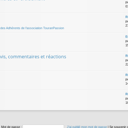
p
0
R
p
2
és des Adhérents de l'association TouranPassion
E
p
1
avis, commentaires et réactions
R
p
2
R
p
1
R
p
1
Mot de passe :
J’ai oublié mon mot de passe
|
Se souvenir 