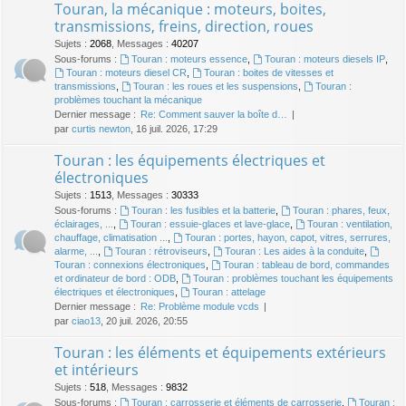
Touran, la mécanique : moteurs, boites,
transmissions, freins, direction, roues
Sujets
:
2068
,
Messages
:
40207
Sous-forums :
Touran : moteurs essence
,
Touran : moteurs diesels IP
,
Touran : moteurs diesel CR
,
Touran : boites de vitesses et
transmissions
,
Touran : les roues et les suspensions
,
Touran :
problèmes touchant la mécanique
Dernier message :
Re: Comment sauver la boîte d…
par
curtis newton
, 16 juil. 2026, 17:29
Touran : les équipements électriques et
électroniques
Sujets
:
1513
,
Messages
:
30333
Sous-forums :
Touran : les fusibles et la batterie
,
Touran : phares, feux,
éclairages, ...
,
Touran : essuie-glaces et lave-glace
,
Touran : ventilation,
chauffage, climatisation ...
,
Touran : portes, hayon, capot, vitres, serrures,
alarme, ...
,
Touran : rétroviseurs
,
Touran : Les aides à la conduite
,
Touran : connexions électroniques
,
Touran : tableau de bord, commandes
et ordinateur de bord : ODB
,
Touran : problèmes touchant les équipements
électriques et électroniques
,
Touran : attelage
Dernier message :
Re: Problème module vcds
par
ciao13
, 20 juil. 2026, 20:55
Touran : les éléments et équipements extérieurs
et intérieurs
Sujets
:
518
,
Messages
:
9832
Sous-forums :
Touran : carrosserie et éléments de carrosserie
,
Touran :