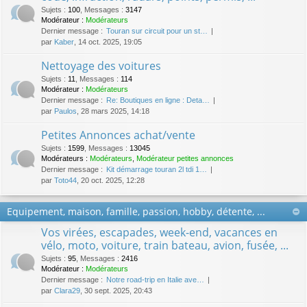
Sujets
:
100
,
Messages
:
3147
Modérateur :
Modérateurs
Dernier message :
Touran sur circuit pour un st…
par
Kaber
, 14 oct. 2025, 19:05
Nettoyage des voitures
Sujets
:
11
,
Messages
:
114
Modérateur :
Modérateurs
Dernier message :
Re: Boutiques en ligne : Deta…
par
Paulos
, 28 mars 2025, 14:18
Petites Annonces achat/vente
Sujets
:
1599
,
Messages
:
13045
Modérateurs :
Modérateurs
,
Modérateur petites annonces
Dernier message :
Kit démarrage touran 2l tdi 1…
par
Toto44
, 20 oct. 2025, 12:28
Equipement, maison, famille, passion, hobby, détente, ...
Vos virées, escapades, week-end, vacances en
vélo, moto, voiture, train bateau, avion, fusée, ...
Sujets
:
95
,
Messages
:
2416
Modérateur :
Modérateurs
Dernier message :
Notre road-trip en Italie ave…
par
Clara29
, 30 sept. 2025, 20:43