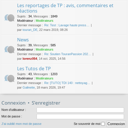
Les reportages de TP : avis, commentaires et
réactions
Sujets
:
34
,
Messages
:
1849
Modérateur :
Modérateurs
Dernier message :
Re: Test : Lavage haute press…
par
touran_DE
, 22 mars 2019, 08:26
News
Sujets
:
39
,
Messages
:
585
Modérateur :
Modérateurs
Dernier message :
Re: Soutien TouranPassion 202…
par
lorenz054
, 14 oct. 2025, 14:56
Les Tutos de TP
Sujets
:
43
,
Messages
:
1203
Modérateur :
Modérateurs
Dernier message :
Re: [TUTO] TDI 140 : nettoyag…
par
Galinette
, 18 mars 2026, 19:47
Connexion
•
S’enregistrer
Nom d’utilisateur :
Mot de passe :
J’ai oublié mon mot de passe
Se souvenir de moi