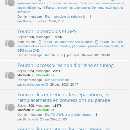
garnitures intérieurs
,
Touran : les sièges
,
Touran : les parties vitrées et
autres éléments
,
Touran : problèmes touchant les éléments extérieurs et
intérieurs
Dernier message :
Re: Impossible de rabattre le…
par
Bastien T.
, 21 avr. 2026, 11:25
Touran : autoradios et GPS
Sujets
:
880
,
Messages
:
18555
Sous-forums :
Touran : les autoradios VW et autres
,
Touran : les GPS
nomades et les lecteurs DVD mobiles
,
Touran : problèmes d'autoradio, de
GPS et de DVD
Dernier message :
Re: RNS315
par
Sly83
, 04 août 2026, 09:40
Touran : accessoires non d'origine et tuning
Sujets
:
263
,
Messages
:
20847
Modérateur :
Modérateurs
Dernier message :
Re: barres de toit
par
evacharbonnier33
, 29 déc. 2025, 20:47
Touran : les entretiens, les réparations, les
remplacements en concessions ou garage
Sujets
:
390
,
Messages
:
11473
Modérateur :
Modérateurs
Dernier message :
Re: TOURAN à gros kilométrage…
par
Bil_boys62
, 26 mai 2026, 16:05
Touran : les entretiens, les réparations, les