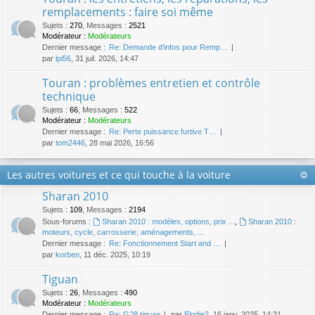
remplacements : faire soi même
Sujets
:
270
,
Messages
:
2521
Modérateur :
Modérateurs
Dernier message :
Re: Demande d’infos pour Remp…
par
lpi56
, 31 juil. 2026, 14:47
Touran : problèmes entretien et contrôle
technique
Sujets
:
66
,
Messages
:
522
Modérateur :
Modérateurs
Dernier message :
Re: Perte puissance furtive T…
par
tom2446
, 28 mai 2026, 16:56
Les autres voitures et ce qui touche à la voiture
Sharan 2010
Sujets
:
109
,
Messages
:
2194
Sous-forums :
Sharan 2010 : modèles, options, prix ...
,
Sharan 2010 :
moteurs, cycle, carrosserie, aménagements, ...
Dernier message :
Re: Fonctionnement Start and …
par
korben
, 11 déc. 2025, 10:19
Tiguan
Sujets
:
26
,
Messages
:
490
Modérateur :
Modérateurs
Dernier message :
Re: G28 tiguan
par
Elodie2
, 16 janv. 2025, 14:31