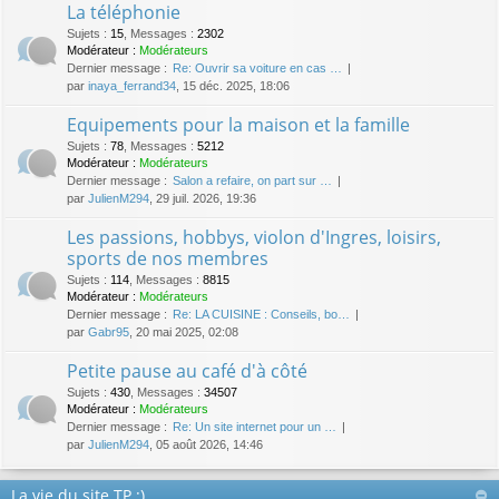
La téléphonie
Sujets
:
15
,
Messages
:
2302
Modérateur :
Modérateurs
Dernier message :
Re: Ouvrir sa voiture en cas …
par
inaya_ferrand34
, 15 déc. 2025, 18:06
Equipements pour la maison et la famille
Sujets
:
78
,
Messages
:
5212
Modérateur :
Modérateurs
Dernier message :
Salon a refaire, on part sur …
par
JulienM294
, 29 juil. 2026, 19:36
Les passions, hobbys, violon d'Ingres, loisirs,
sports de nos membres
Sujets
:
114
,
Messages
:
8815
Modérateur :
Modérateurs
Dernier message :
Re: LA CUISINE : Conseils, bo…
par
Gabr95
, 20 mai 2025, 02:08
Petite pause au café d'à côté
Sujets
:
430
,
Messages
:
34507
Modérateur :
Modérateurs
Dernier message :
Re: Un site internet pour un …
par
JulienM294
, 05 août 2026, 14:46
La vie du site TP :)