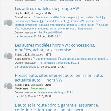
Les autres modèles du groupe VW
Sujets
:
478
,
Messages
:
6882
Sous-forums :
Les autres modèles Volkswagen
,
Les modèles Audi
,
Les modèles Skoda
,
Les modèles Seat
,
Groupe VW : presse, sites
internet, émissions, actualité, informations, contacts ... hors touran
,
Groupe
VW : concessions, modèles, achat, prix et remise ... hors touran
Dernier message :
Re: Rappel AUDI A6
par
liammoreau36
, 15 déc. 2025, 18:41
Les autres modèles hors VW : concessions,
modèles, achat, prix et remise ...
Sujets
:
223
,
Messages
:
3971
Sous-forums :
Les monospaces
,
Les autres : berlines, breaks, coupé, ...
Dernier message :
Re: Véhicules transport de pe…
par
anoukserrano32
, 19 déc. 2025, 17:33
Presse auto, sites internet auto, émission auto,
actualité auto, ... hors VW
Sujets
:
165
,
Messages
:
2106
Modérateur :
Modérateurs
Dernier message :
la newsletter de l'argus ???
par
plz13
, 30 août 2015, 15:39
L'auto et la route : droit, garantie, assurance,
code, infraction, radars, points, permis, ...