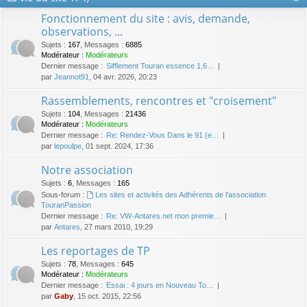
Fonctionnement du site : avis, demande,
observations, ...
Sujets
:
167
,
Messages
:
6885
Modérateur :
Modérateurs
Dernier message :
Sifflement Touran essence 1,6…
par
Jeannot91
, 04 avr. 2026, 20:23
Rassemblements, rencontres et "croisement"
Sujets
:
104
,
Messages
:
21436
Modérateur :
Modérateurs
Dernier message :
Re: Rendez-Vous Dans le 91 (e…
par
lepoulpe
, 01 sept. 2024, 17:36
Notre association
Sujets
:
6
,
Messages
:
165
Sous-forum :
Les sites et activités des Adhérents de l'association
TouranPassion
Dernier message :
Re: VW-Antares.net mon premie…
par
Antares
, 27 mars 2010, 19:29
Les reportages de TP
Sujets
:
78
,
Messages
:
645
Modérateur :
Modérateurs
Dernier message :
Essai : 4 jours en Nouveau To…
par
Gaby
, 15 oct. 2015, 22:56