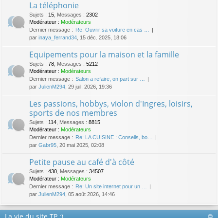
La téléphonie
Sujets
:
15
,
Messages
:
2302
Modérateur :
Modérateurs
Dernier message :
Re: Ouvrir sa voiture en cas …
par
inaya_ferrand34
, 15 déc. 2025, 18:06
Equipements pour la maison et la famille
Sujets
:
78
,
Messages
:
5212
Modérateur :
Modérateurs
Dernier message :
Salon a refaire, on part sur …
par
JulienM294
, 29 juil. 2026, 19:36
Les passions, hobbys, violon d'Ingres, loisirs,
sports de nos membres
Sujets
:
114
,
Messages
:
8815
Modérateur :
Modérateurs
Dernier message :
Re: LA CUISINE : Conseils, bo…
par
Gabr95
, 20 mai 2025, 02:08
Petite pause au café d'à côté
Sujets
:
430
,
Messages
:
34507
Modérateur :
Modérateurs
Dernier message :
Re: Un site internet pour un …
par
JulienM294
, 05 août 2026, 14:46
La vie du site TP :)