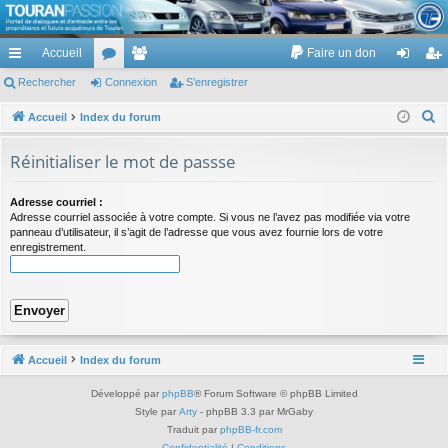
TouranPassion
Accueil
Faire un don
Le forum des propriétaires ou futurs acquéreurs du Volkswagen Touran
cc
Rechercher
or
Connexion
e
S’enregistrer
on
’e
ès
u
m
ne
nr
R
Accueil
Index du forum
e
ra
m
br
xi
eg
Réinitialiser le mot de passse
c
pi
s
es
on
ist
h
Adresse courriel :
de
re
e
Adresse courriel associée à votre compte. Si vous ne l’avez pas modifiée via votre
r
panneau d’utilisateur, il s’agit de l’adresse que vous avez fournie lors de votre
r
enregistrement.
c
h
e
r
Accueil
Index du forum
Développé par
phpBB
® Forum Software © phpBB Limited
Style par
Arty
- phpBB 3.3 par MrGaby
Traduit par
phpBB-fr.com
Confidentialité
|
Conditions