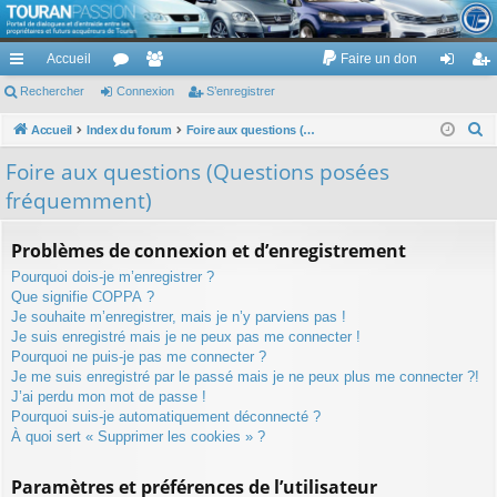
TouranPassion
Accueil
Faire un don
Le forum des propriétaires ou futurs acquéreurs du Volkswagen Touran
cc
Rechercher
or
Connexion
e
S’enregistrer
on
’e
ès
u
m
ne
nr
R
Accueil
Index du forum
Foire aux questions (Questions posées fréquemment)
e
ra
m
br
xi
eg
Foire aux questions (Questions posées
c
pi
s
es
on
ist
fréquemment)
h
de
re
e
Problèmes de connexion et d’enregistrement
r
r
Pourquoi dois-je m’enregistrer ?
c
Que signifie COPPA ?
h
Je souhaite m’enregistrer, mais je n’y parviens pas !
e
Je suis enregistré mais je ne peux pas me connecter !
r
Pourquoi ne puis-je pas me connecter ?
Je me suis enregistré par le passé mais je ne peux plus me connecter ?!
J’ai perdu mon mot de passe !
Pourquoi suis-je automatiquement déconnecté ?
À quoi sert « Supprimer les cookies » ?
Paramètres et préférences de l’utilisateur