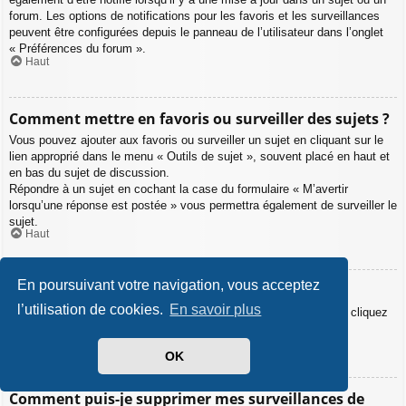
forum. Les options de notifications pour les favoris et les surveillances
peuvent être configurées depuis le panneau de l’utilisateur dans l’onglet
« Préférences du forum ».
Haut
Comment mettre en favoris ou surveiller des sujets ?
Vous pouvez ajouter aux favoris ou surveiller un sujet en cliquant sur le
lien approprié dans le menu « Outils de sujet », souvent placé en haut et
en bas du sujet de discussion.
Répondre à un sujet en cochant la case du formulaire « M’avertir
lorsqu’une réponse est postée » vous permettra également de surveiller le
sujet.
Haut
En poursuivant votre navigation, vous acceptez
Comment surveiller des forums ?
l’utilisation de cookies.
En savoir plus
Pour surveiller un forum en particulier, une fois entré sur celui-ci, cliquez
sur le lien « Surveiller ce forum » qui se trouve en bas de page.
Haut
OK
Comment puis-je supprimer mes surveillances de