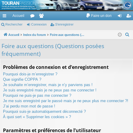
TouranPassion
Accueil
Faire un don
Le forum des propriétaires ou futurs acquéreurs du Volkswagen Touran
cc
Rechercher
or
Connexion
e
S’enregistrer
on
’e
ès
u
m
ne
nr
R
Accueil
Index du forum
Foire aux questions (Questions posées fréquemment)
e
ra
m
br
xi
eg
Foire aux questions (Questions posées
c
pi
s
es
on
ist
fréquemment)
h
de
re
e
Problèmes de connexion et d’enregistrement
r
r
Pourquoi dois-je m’enregistrer ?
c
Que signifie COPPA ?
h
Je souhaite m’enregistrer, mais je n’y parviens pas !
e
Je suis enregistré mais je ne peux pas me connecter !
r
Pourquoi ne puis-je pas me connecter ?
Je me suis enregistré par le passé mais je ne peux plus me connecter ?!
J’ai perdu mon mot de passe !
Pourquoi suis-je automatiquement déconnecté ?
À quoi sert « Supprimer les cookies » ?
Paramètres et préférences de l’utilisateur