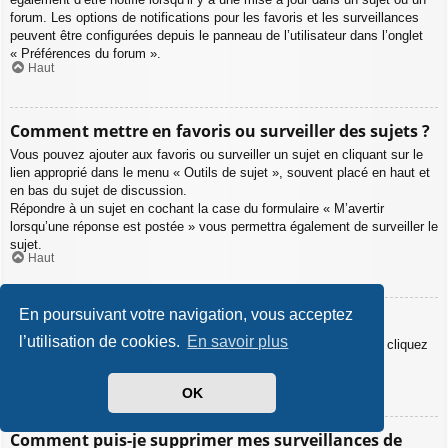
forum. Les options de notifications pour les favoris et les surveillances
peuvent être configurées depuis le panneau de l’utilisateur dans l’onglet
« Préférences du forum ».
Haut
Comment mettre en favoris ou surveiller des sujets ?
Vous pouvez ajouter aux favoris ou surveiller un sujet en cliquant sur le
lien approprié dans le menu « Outils de sujet », souvent placé en haut et
en bas du sujet de discussion.
Répondre à un sujet en cochant la case du formulaire « M’avertir
lorsqu’une réponse est postée » vous permettra également de surveiller le
sujet.
Haut
En poursuivant votre navigation, vous acceptez
Comment surveiller des forums ?
l’utilisation de cookies.
En savoir plus
Pour surveiller un forum en particulier, une fois entré sur celui-ci, cliquez
sur le lien « Surveiller ce forum » qui se trouve en bas de page.
Haut
OK
Comment puis-je supprimer mes surveillances de