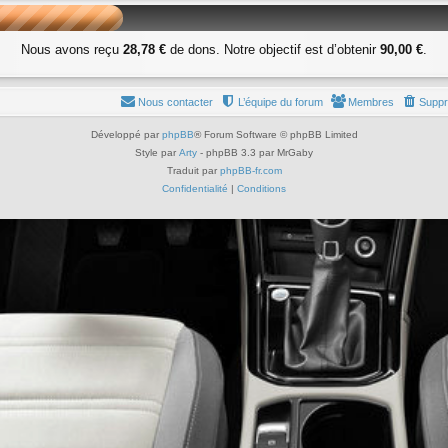
Nous avons reçu
28,78 €
de dons. Notre objectif est d’obtenir
90,00 €
.
Nous contacter
L’équipe du forum
Membres
Suppr
Développé par
phpBB
® Forum Software © phpBB Limited
Style par
Arty
- phpBB 3.3 par MrGaby
Traduit par
phpBB-fr.com
Confidentialité
|
Conditions