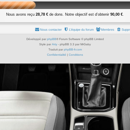
Nous avons reçu
28,78 €
de dons. Notre objectif est d’obtenir
90,00 €
.
Nous contacter
L’équipe du forum
Membres
Suppr
Développé par
phpBB
® Forum Software © phpBB Limited
Style par
Arty
- phpBB 3.3 par MrGaby
Traduit par
phpBB-fr.com
Confidentialité
|
Conditions