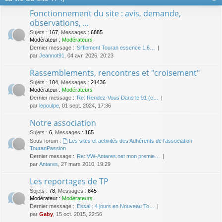
Fonctionnement du site : avis, demande,
observations, ...
Sujets
:
167
,
Messages
:
6885
Modérateur :
Modérateurs
Dernier message :
Sifflement Touran essence 1,6…
par
Jeannot91
, 04 avr. 2026, 20:23
Rassemblements, rencontres et "croisement"
Sujets
:
104
,
Messages
:
21436
Modérateur :
Modérateurs
Dernier message :
Re: Rendez-Vous Dans le 91 (e…
par
lepoulpe
, 01 sept. 2024, 17:36
Notre association
Sujets
:
6
,
Messages
:
165
Sous-forum :
Les sites et activités des Adhérents de l'association
TouranPassion
Dernier message :
Re: VW-Antares.net mon premie…
par
Antares
, 27 mars 2010, 19:29
Les reportages de TP
Sujets
:
78
,
Messages
:
645
Modérateur :
Modérateurs
Dernier message :
Essai : 4 jours en Nouveau To…
par
Gaby
, 15 oct. 2015, 22:56