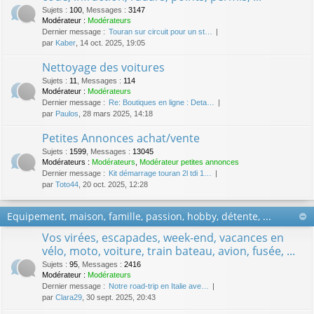
Sujets
:
100
,
Messages
:
3147
Modérateur :
Modérateurs
Dernier message :
Touran sur circuit pour un st…
par
Kaber
, 14 oct. 2025, 19:05
Nettoyage des voitures
Sujets
:
11
,
Messages
:
114
Modérateur :
Modérateurs
Dernier message :
Re: Boutiques en ligne : Deta…
par
Paulos
, 28 mars 2025, 14:18
Petites Annonces achat/vente
Sujets
:
1599
,
Messages
:
13045
Modérateurs :
Modérateurs
,
Modérateur petites annonces
Dernier message :
Kit démarrage touran 2l tdi 1…
par
Toto44
, 20 oct. 2025, 12:28
Equipement, maison, famille, passion, hobby, détente, ...
Vos virées, escapades, week-end, vacances en
vélo, moto, voiture, train bateau, avion, fusée, ...
Sujets
:
95
,
Messages
:
2416
Modérateur :
Modérateurs
Dernier message :
Notre road-trip en Italie ave…
par
Clara29
, 30 sept. 2025, 20:43