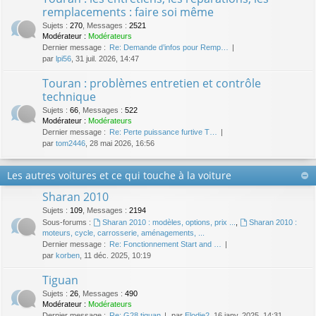
remplacements : faire soi même
Sujets
:
270
,
Messages
:
2521
Modérateur :
Modérateurs
Dernier message :
Re: Demande d’infos pour Remp…
par
lpi56
, 31 juil. 2026, 14:47
Touran : problèmes entretien et contrôle
technique
Sujets
:
66
,
Messages
:
522
Modérateur :
Modérateurs
Dernier message :
Re: Perte puissance furtive T…
par
tom2446
, 28 mai 2026, 16:56
Les autres voitures et ce qui touche à la voiture
Sharan 2010
Sujets
:
109
,
Messages
:
2194
Sous-forums :
Sharan 2010 : modèles, options, prix ...
,
Sharan 2010 :
moteurs, cycle, carrosserie, aménagements, ...
Dernier message :
Re: Fonctionnement Start and …
par
korben
, 11 déc. 2025, 10:19
Tiguan
Sujets
:
26
,
Messages
:
490
Modérateur :
Modérateurs
Dernier message :
Re: G28 tiguan
par
Elodie2
, 16 janv. 2025, 14:31