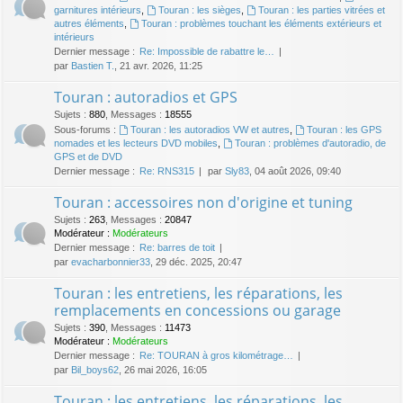
garnitures intérieurs
,
Touran : les sièges
,
Touran : les parties vitrées et
autres éléments
,
Touran : problèmes touchant les éléments extérieurs et
intérieurs
Dernier message :
Re: Impossible de rabattre le…
par
Bastien T.
, 21 avr. 2026, 11:25
Touran : autoradios et GPS
Sujets
:
880
,
Messages
:
18555
Sous-forums :
Touran : les autoradios VW et autres
,
Touran : les GPS
nomades et les lecteurs DVD mobiles
,
Touran : problèmes d'autoradio, de
GPS et de DVD
Dernier message :
Re: RNS315
par
Sly83
, 04 août 2026, 09:40
Touran : accessoires non d'origine et tuning
Sujets
:
263
,
Messages
:
20847
Modérateur :
Modérateurs
Dernier message :
Re: barres de toit
par
evacharbonnier33
, 29 déc. 2025, 20:47
Touran : les entretiens, les réparations, les
remplacements en concessions ou garage
Sujets
:
390
,
Messages
:
11473
Modérateur :
Modérateurs
Dernier message :
Re: TOURAN à gros kilométrage…
par
Bil_boys62
, 26 mai 2026, 16:05
Touran : les entretiens, les réparations, les