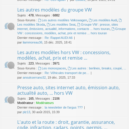
Les autres modèles du groupe VW
Sujets
:
478
,
Messages
:
6882
Sous-forums :
Les autres modèles Volkswagen
,
Les modèles Audi
,
Les modèles Skoda
,
Les modèles Seat
,
Groupe VW : presse, sites
internet, émissions, actualité, informations, contacts ... hors touran
,
Groupe
VW : concessions, modèles, achat, prix et remise ... hors touran
Dernier message :
Re: Rappel AUDI A6
par
liammoreau36
, 15 déc. 2025, 18:41
Les autres modèles hors VW : concessions,
modèles, achat, prix et remise ...
Sujets
:
223
,
Messages
:
3971
Sous-forums :
Les monospaces
,
Les autres : berlines, breaks, coupé, ...
Dernier message :
Re: Véhicules transport de pe…
par
anoukserrano32
, 19 déc. 2025, 17:33
Presse auto, sites internet auto, émission auto,
actualité auto, ... hors VW
Sujets
:
165
,
Messages
:
2106
Modérateur :
Modérateurs
Dernier message :
la newsletter de l'argus ???
par
plz13
, 30 août 2015, 15:39
L'auto et la route : droit, garantie, assurance,
code, infraction, radars, points, permis, ...