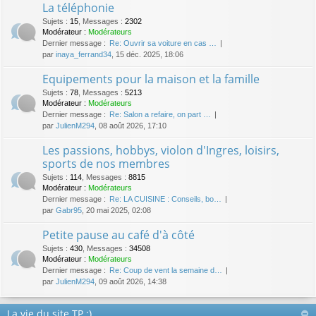
La téléphonie
Sujets
:
15
,
Messages
:
2302
Modérateur :
Modérateurs
Dernier message :
Re: Ouvrir sa voiture en cas …
par
inaya_ferrand34
, 15 déc. 2025, 18:06
Equipements pour la maison et la famille
Sujets
:
78
,
Messages
:
5213
Modérateur :
Modérateurs
Dernier message :
Re: Salon a refaire, on part …
par
JulienM294
, 08 août 2026, 17:10
Les passions, hobbys, violon d'Ingres, loisirs,
sports de nos membres
Sujets
:
114
,
Messages
:
8815
Modérateur :
Modérateurs
Dernier message :
Re: LA CUISINE : Conseils, bo…
par
Gabr95
, 20 mai 2025, 02:08
Petite pause au café d'à côté
Sujets
:
430
,
Messages
:
34508
Modérateur :
Modérateurs
Dernier message :
Re: Coup de vent la semaine d…
par
JulienM294
, 09 août 2026, 14:38
La vie du site TP :)