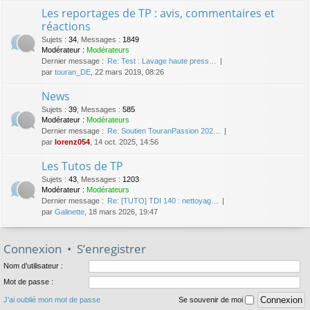
Les reportages de TP : avis, commentaires et
réactions
Sujets
:
34
,
Messages
:
1849
Modérateur :
Modérateurs
Dernier message :
Re: Test : Lavage haute press…
par
touran_DE
, 22 mars 2019, 08:26
News
Sujets
:
39
,
Messages
:
585
Modérateur :
Modérateurs
Dernier message :
Re: Soutien TouranPassion 202…
par
lorenz054
, 14 oct. 2025, 14:56
Les Tutos de TP
Sujets
:
43
,
Messages
:
1203
Modérateur :
Modérateurs
Dernier message :
Re: [TUTO] TDI 140 : nettoyag…
par
Galinette
, 18 mars 2026, 19:47
Connexion
•
S’enregistrer
Nom d’utilisateur :
Mot de passe :
J’ai oublié mon mot de passe
Se souvenir de moi