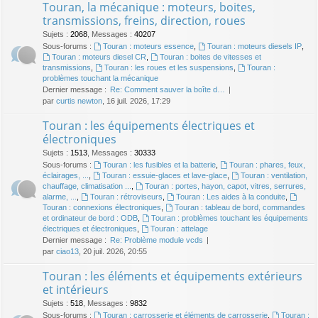
Touran, la mécanique : moteurs, boites,
transmissions, freins, direction, roues
Sujets
:
2068
,
Messages
:
40207
Sous-forums :
Touran : moteurs essence
,
Touran : moteurs diesels IP
,
Touran : moteurs diesel CR
,
Touran : boites de vitesses et
transmissions
,
Touran : les roues et les suspensions
,
Touran :
problèmes touchant la mécanique
Dernier message :
Re: Comment sauver la boîte d…
par
curtis newton
, 16 juil. 2026, 17:29
Touran : les équipements électriques et
électroniques
Sujets
:
1513
,
Messages
:
30333
Sous-forums :
Touran : les fusibles et la batterie
,
Touran : phares, feux,
éclairages, ...
,
Touran : essuie-glaces et lave-glace
,
Touran : ventilation,
chauffage, climatisation ...
,
Touran : portes, hayon, capot, vitres, serrures,
alarme, ...
,
Touran : rétroviseurs
,
Touran : Les aides à la conduite
,
Touran : connexions électroniques
,
Touran : tableau de bord, commandes
et ordinateur de bord : ODB
,
Touran : problèmes touchant les équipements
électriques et électroniques
,
Touran : attelage
Dernier message :
Re: Problème module vcds
par
ciao13
, 20 juil. 2026, 20:55
Touran : les éléments et équipements extérieurs
et intérieurs
Sujets
:
518
,
Messages
:
9832
Sous-forums :
Touran : carrosserie et éléments de carrosserie
,
Touran :